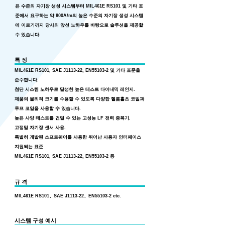
은 수준의 자기장 생성 시스템부터 MIL461E RS101 및 기타 표
준에서 요구하는 약 800A/m의 높은 수준의 자기장 생성 시스템
에 이르기까지 당사의 앞선 노하우를 바탕으로 솔루션을 제공할
수 있습니다.
특 징
MIL461E RS101, SAE J1113-22, EN55103-2 및 기타 표준을
준수합니다.
첨단 시스템 노하우로 달성한 높은 테스트 다이내믹 레인지.
제품의 물리적 크기를 수용할 수 있도록 다양한 헬름홀츠 코일과
루프 코일을 사용할 수 있습니다.
높은 사양 테스트를 견딜 수 있는 고성능 LF 전력 증폭기.
고정밀 자기장 센서 사용.
특별히 개발된 소프트웨어를 사용한 뛰어난 사용자 인터페이스
지원되는 표준
MIL461E RS101, SAE J1113-22, EN55103-2 등
규 격
MIL461E RS101、SAE J1113-22、EN55103-2 etc.
시스템 구성 예시