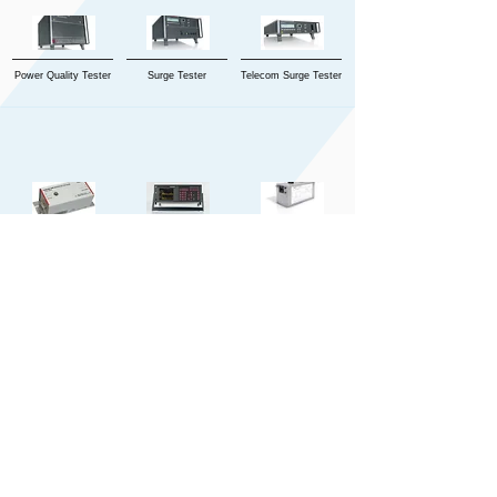
Power Quality Tester
Surge Tester
Telecom Surge Tester
Coupling Networks
Power Analyzer/H&F
EFT/Burst and Surge
for EMC
Analyzer
Tester Accessories
New Integrated
General Electronics
Measurement and
Immunity
Measurement and
Test S/W for
Measurement S/W
Test S/W
Vehicle/In-vehicle
EMS-X Series