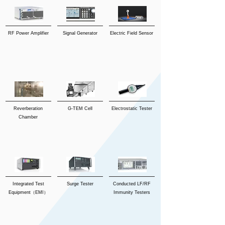
RF Power Amplifier
Signal Generator
Electric Field Sensor
Reverberation
G-TEM Cell
Electrostatic Tester
Chamber
Integrated Test
Surge Tester
Conducted LF/RF
Equipment（EMI）
Immunity Testers