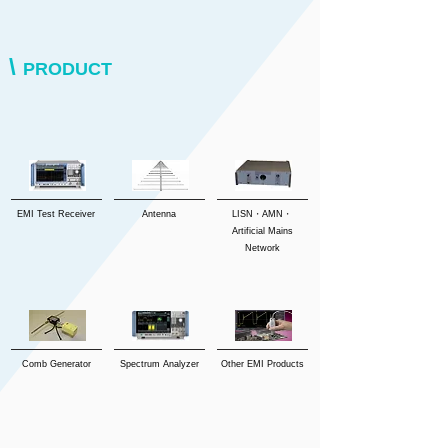
\
PRODUCT
EMI Test Receiver
Antenna
LISN・AMN・
Artificial Mains
Network
Comb Generator
Spectrum Analyzer
Other EMI Products