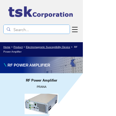
Home
>
Product
>
Electromagnetic Susceptibility Device
> RF
Power Amplifier
\
RF POWER AMPLIFIER
RF Power Amplifier
PRANA