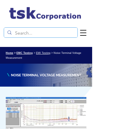
Home
>
EMC Testing
>
EMI Testing
> Noise Terminal Voltage
Measurement
\
NOISE TERMINAL VOLTAGE MEASUREMENT