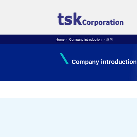
Home
>
Company introduction
> 조직
\
Company introduction